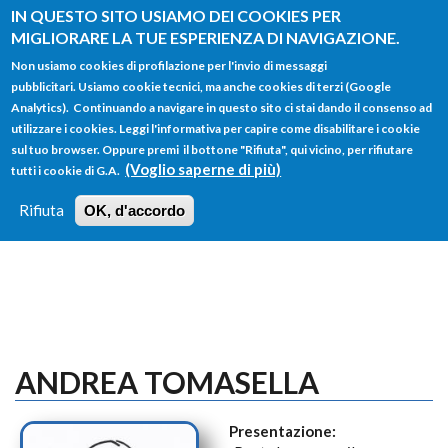
Salta al contenuto principale
IN QUESTO SITO USIAMO DEI COOKIES PER
MIGLIORARE LA TUE ESPERIENZA DI NAVIGAZIONE.
Non usiamo cookies di profilazione per l'invio di messaggi
pubblicitari. Usiamo cookie tecnici, ma anche cookies di terzi (Google
Analytics). Continuando a navigare in questo sito ci stai dando il consenso ad
utilizzare i cookies. Leggi l'informativa per capire come disabilitare i cookie
FORM
sul tuo browser. Oppure premi il bottone "Rifiuta", qui vicino, per rifiutare
Main menu
DI
(Voglio saperne di più)
tutti i cookie di G.A.
HOME
TUTTI I PROFILI
ISTRUZIONI
RICERCA
Rifiuta
OK, d'accordo
LOGIN
ANDREA TOMASELLA
Presentazione: