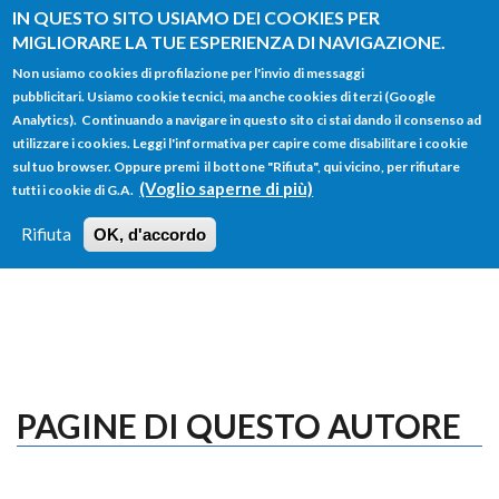
Salta al contenuto principale
IN QUESTO SITO USIAMO DEI COOKIES PER
MIGLIORARE LA TUE ESPERIENZA DI NAVIGAZIONE.
Non usiamo cookies di profilazione per l'invio di messaggi
pubblicitari. Usiamo cookie tecnici, ma anche cookies di terzi (Google
Analytics). Continuando a navigare in questo sito ci stai dando il consenso ad
utilizzare i cookies. Leggi l'informativa per capire come disabilitare i cookie
FORM
sul tuo browser. Oppure premi il bottone "Rifiuta", qui vicino, per rifiutare
Main menu
DI
(Voglio saperne di più)
tutti i cookie di G.A.
HOME
TUTTI I PROFILI
ISTRUZIONI
RICERCA
Rifiuta
OK, d'accordo
LOGIN
PAGINE DI QUESTO AUTORE