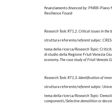
finanziamento
financed by
: PNRR-Piano N
Resilience Found
Research Task: RT1.2. Critical issues in the 
struttura referente/
referent subjec
: CRE
tema della ricerca/
Research Topic:
Critici
di studio della Regione Friuli Venezia Giul
economy. The case study of Friuli Venezia Gi
Research Task: RT1.3. Identification of inn
struttura referente/
referent subjec
: Unive
tema della ricerca/
Research Topic:
Demoliz
componenti./
Selective demolition or decos