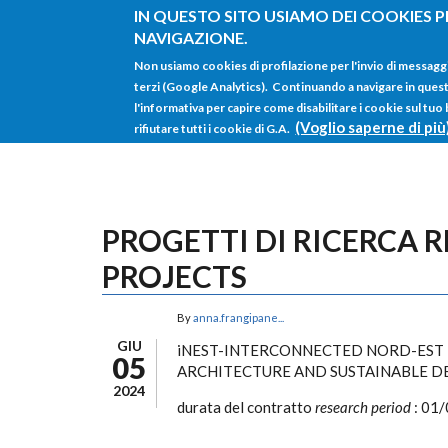
Salta al contenuto principale
IN QUESTO SITO USIAMO DEI COOKIES P
NAVIGAZIONE.
Non usiamo cookies di profilazione per l'invio di messagg
terzi (Google Analytics). Continuando a navigare in questo 
l'informativa per capire come disabilitare i cookie sul tuo
(Voglio saperne di più
rifiutare tutti i cookie di G.A.
PROGETTI DI RICERCA R
PROJECTS
By
anna.frangipane...
GIU
iNEST-INTERCONNECTED NORD-EST I
05
ARCHITECTURE AND SUSTAINABLE D
2024
durata del contratto
research period
: 01