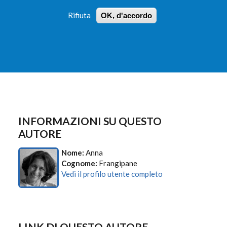
Rifiuta
OK, d'accordo
 PROFILI
ISTRUZIONI
LOGIN
»
»
FORM
DI
RICERCA
INFORMAZIONI SU QUESTO
AUTORE
Nome:
Anna
Cognome:
Frangipane
Vedi il profilo utente completo
LINK DI QUESTO AUTORE