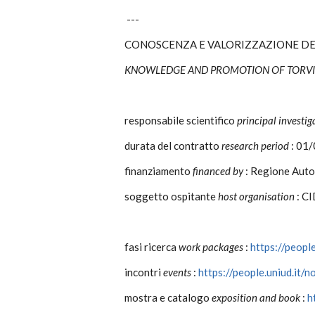
---
CONOSCENZA E VALORIZZAZIONE DEL
KNOWLEDGE AND PROMOTION OF TORVIS
responsabile scientifico
principal investig
durata del contratto
research period
: 01
finanziamento
financed by
: Regione Auton
soggetto ospitante
host organisation
: CI
fasi ricerca
work packages
:
https://peopl
incontri
events
:
https://people.uniud.it/
mostra e catalogo
exposition and book
:
h