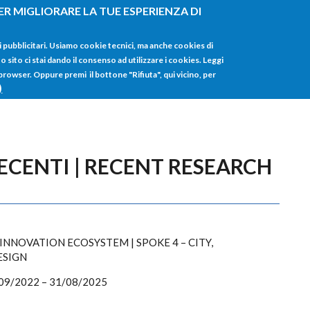
ER MIGLIORARE LA TUE ESPERIENZA DI
HOME
TUTTI I
i pubblicitari. Usiamo cookie tecnici, ma anche cookies di
sito ci stai dando il consenso ad utilizzare i cookies. Leggi
 browser. Oppure premi il bottone "Rifiuta", qui vicino, per
)
ECENTI | RECENT RESEARCH
NNOVATION ECOSYSTEM | SPOKE 4 – CITY,
ESIGN
/09/2022 – 31/08/2025