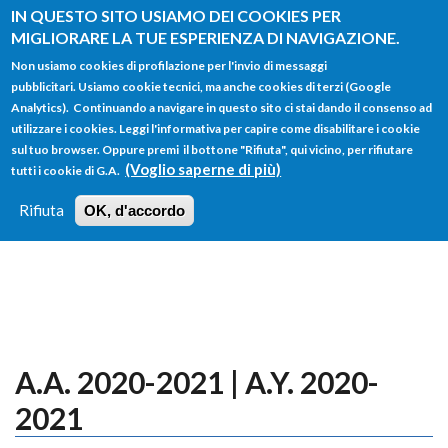
Salta al contenuto principale
IN QUESTO SITO USIAMO DEI COOKIES PER
MIGLIORARE LA TUE ESPERIENZA DI NAVIGAZIONE.
Non usiamo cookies di profilazione per l'invio di messaggi
pubblicitari. Usiamo cookie tecnici, ma anche cookies di terzi (Google
Analytics). Continuando a navigare in questo sito ci stai dando il consenso ad
utilizzare i cookies. Leggi l'informativa per capire come disabilitare i cookie
FORM
sul tuo browser. Oppure premi il bottone "Rifiuta", qui vicino, per rifiutare
Main menu
DI
(Voglio saperne di più)
tutti i cookie di G.A.
HOME
TUTTI I PROFILI
ISTRUZIONI
RICERCA
Rifiuta
OK, d'accordo
LOGIN
A.A. 2020-2021 | A.Y. 2020-
2021