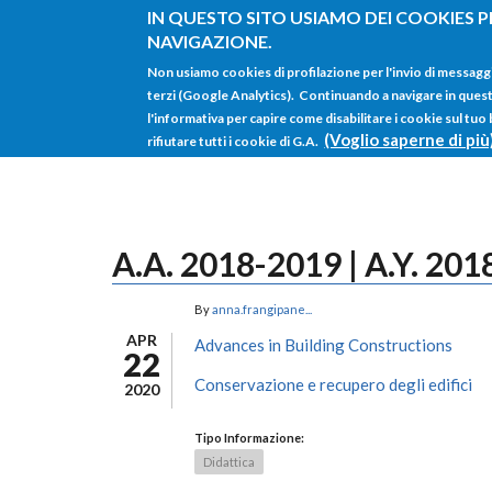
Salta al contenuto principale
IN QUESTO SITO USIAMO DEI COOKIES P
NAVIGAZIONE.
Non usiamo cookies di profilazione per l'invio di messagg
terzi (Google Analytics). Continuando a navigare in questo 
l'informativa per capire come disabilitare i cookie sul tuo
(Voglio saperne di più
rifiutare tutti i cookie di G.A.
A.A. 2018-2019 | A.Y. 20
By
anna.frangipane...
APR
Advances in Building Constructions
22
Conservazione e recupero degli edifici
2020
Tipo Informazione:
Didattica