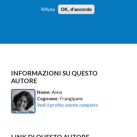
Rifiuta
OK, d'accordo
 PROFILI
ISTRUZIONI
LOGIN
»
»
FORM
DI
RICERCA
INFORMAZIONI SU QUESTO
AUTORE
Nome:
Anna
Cognome:
Frangipane
Vedi il profilo utente completo
LINK DI QUESTO AUTORE