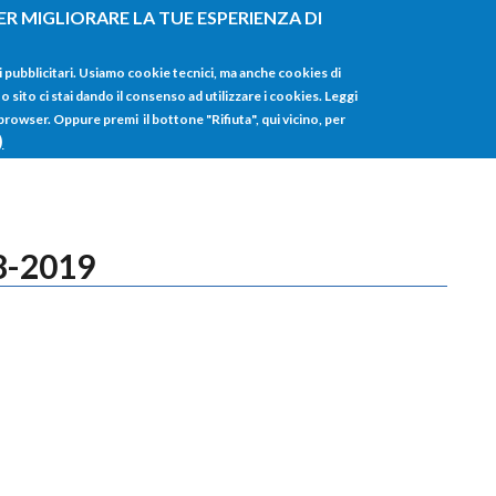
ER MIGLIORARE LA TUE ESPERIENZA DI
HOME
TUTTI I
i pubblicitari. Usiamo cookie tecnici, ma anche cookies di
sito ci stai dando il consenso ad utilizzare i cookies. Leggi
 browser. Oppure premi il bottone "Rifiuta", qui vicino, per
)
18-2019