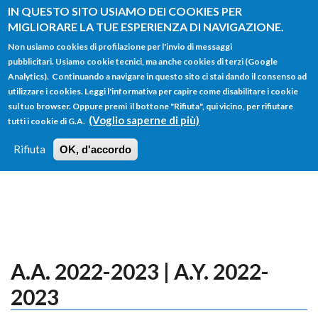
Salta al contenuto principale
IN QUESTO SITO USIAMO DEI COOKIES PER
MIGLIORARE LA TUE ESPERIENZA DI NAVIGAZIONE.
Non usiamo cookies di profilazione per l'invio di messaggi
pubblicitari. Usiamo cookie tecnici, ma anche cookies di terzi (Google
Analytics). Continuando a navigare in questo sito ci stai dando il consenso ad
utilizzare i cookies. Leggi l'informativa per capire come disabilitare i cookie
FORM
sul tuo browser. Oppure premi il bottone "Rifiuta", qui vicino, per rifiutare
Main menu
DI
(Voglio saperne di più)
tutti i cookie di G.A.
HOME
TUTTI I PROFILI
ISTRUZIONI
RICERCA
Rifiuta
OK, d'accordo
LOGIN
A.A. 2022-2023 | A.Y. 2022-
2023