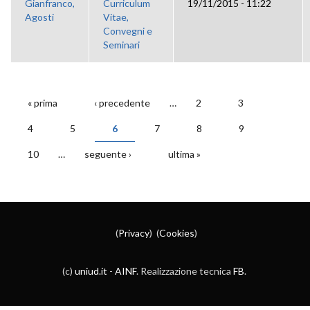
Gianfranco,
Curriculum
19/11/2015 - 11:22
Agosti
Vitae,
Convegni e
Seminari
« prima
‹ precedente
…
2
3
PAGINE
4
5
6
7
8
9
10
…
seguente ›
ultima »
(
Privacy
) (
Cookies
)
(c)
uniud.it
-
AINF
. Realizzazione tecnica
FB
.