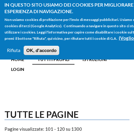
Salta al contenuto principale
IN QUESTO SITO USIAMO DEI COOKIES PER MIGLIORARE
ESPERIENZA DI NAVIGAZIONE.
Non usiamo cookies di profilazione per l'invio di messaggi pubblicitari. Usiamo
cookies di terzi (Google Analytics). Continuando a navigare in questo sito ci st
utilizzare i cookies. Leggi l'informativa per capire come disabilitare i cookie s
(Voglio
premi il bottone "Rifiuta", qui vicino, per rifiutare tutti i cookie di G.A.
FORM
Main menu
DI
Rifiuta
OK, d'accordo
HOME
TUTTI I PROFILI
ISTRUZIONI
RICERCA
LOGIN
TUTTE LE PAGINE
Pagine visualizzate: 101 - 120 su 1300