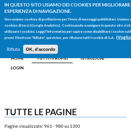
Salta al contenuto principale
IN QUESTO SITO USIAMO DEI COOKIES PER MIGLIORARE
ESPERIENZA DI NAVIGAZIONE.
Non usiamo cookies di profilazione per l'invio di messaggi pubblicitari. Usiamo
cookies di terzi (Google Analytics). Continuando a navigare in questo sito ci st
utilizzare i cookies. Leggi l'informativa per capire come disabilitare i cookie s
(Voglio
premi il bottone "Rifiuta", qui vicino, per rifiutare tutti i cookie di G.A.
FORM
Main menu
DI
Rifiuta
OK, d'accordo
HOME
TUTTI I PROFILI
ISTRUZIONI
RICERCA
LOGIN
TUTTE LE PAGINE
Pagine visualizzate: 961 - 980 su 1300