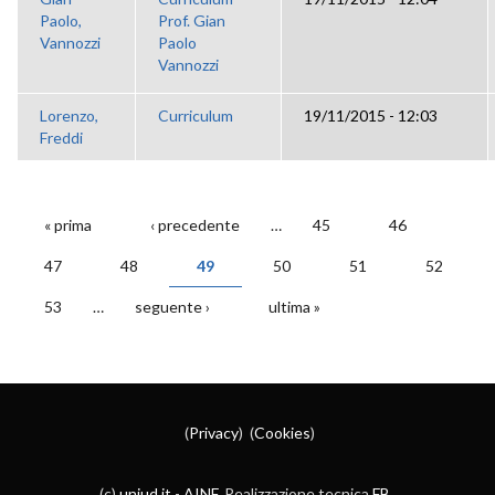
Paolo,
Prof. Gian
Vannozzi
Paolo
Vannozzi
Lorenzo,
Curriculum
19/11/2015 - 12:03
Freddi
« prima
‹ precedente
…
45
46
PAGINE
47
48
49
50
51
52
53
…
seguente ›
ultima »
(
Privacy
) (
Cookies
)
(c)
uniud.it
-
AINF
. Realizzazione tecnica
FB
.