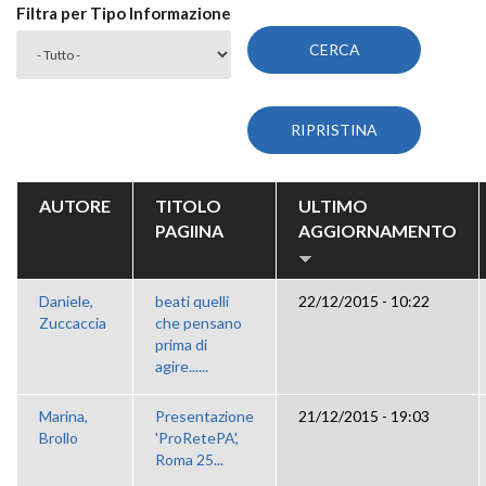
Filtra per Tipo Informazione
AUTORE
TITOLO
ULTIMO
PAGIINA
AGGIORNAMENTO
Daniele,
beati quelli
22/12/2015 - 10:22
Zuccaccia
che pensano
prima di
agire......
Marina,
Presentazione
21/12/2015 - 19:03
Brollo
'ProRetePA',
Roma 25...