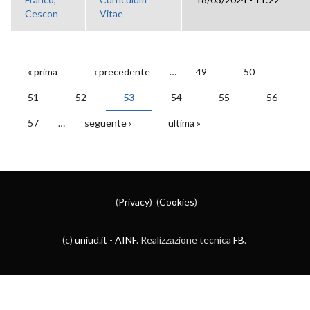
Cescon
Vitae
« prima
‹ precedente
…
49
50
PAGINE
51
52
53
54
55
56
57
…
seguente ›
ultima »
(
Privacy
) (
Cookies
)
(c)
uniud.it
-
AINF
. Realizzazione tecnica
FB
.