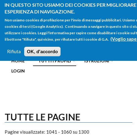
Salta al contenuto principale
IN QUESTO SITO USIAMO DEI COOKIES PER MIGLIORARE
ESPERIENZA DI NAVIGAZIONE.
Non usiamo cookies di profilazione per l'invio di messaggi pubblicitari. Usiamo
cookies di terzi (Google Analytics). Continuando a navigare in questo sito ci st
utilizzare i cookies. Leggi l'informativa per capire come disabilitare i cookie s
(Voglio sape
il bottone "Rifiuta", qui vicino, per rifiutare tutti i cookie di G.A.
FORM
Main menu
DI
Rifiuta
OK, d'accordo
HOME
TUTTI I PROFILI
ISTRUZIONI
RICERCA
LOGIN
TUTTE LE PAGINE
Pagine visualizzate: 1041 - 1060 su 1300