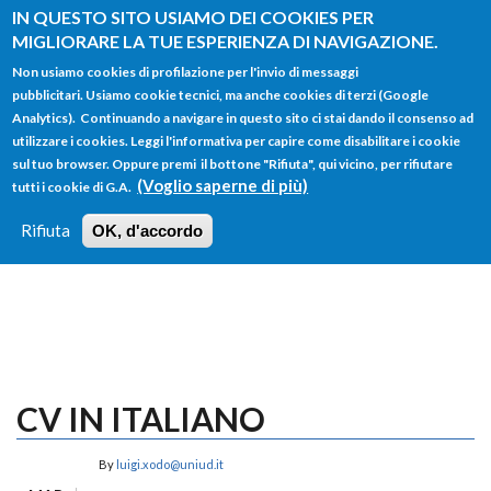
Salta al contenuto principale
IN QUESTO SITO USIAMO DEI COOKIES PER
MIGLIORARE LA TUE ESPERIENZA DI NAVIGAZIONE.
Non usiamo cookies di profilazione per l'invio di messaggi
pubblicitari. Usiamo cookie tecnici, ma anche cookies di terzi (Google
Analytics). Continuando a navigare in questo sito ci stai dando il consenso ad
utilizzare i cookies. Leggi l'informativa per capire come disabilitare i cookie
FORM
sul tuo browser. Oppure premi il bottone "Rifiuta", qui vicino, per rifiutare
Main menu
DI
(Voglio saperne di più)
tutti i cookie di G.A.
HOME
TUTTI I PROFILI
ISTRUZIONI
RICERCA
Rifiuta
OK, d'accordo
LOGIN
CV IN ITALIANO
By
luigi.xodo@uniud.it