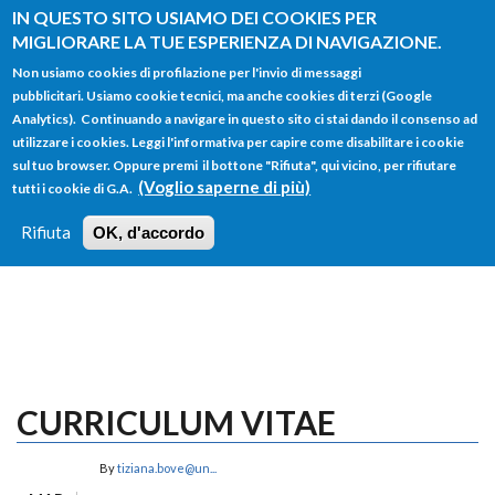
Salta al contenuto principale
IN QUESTO SITO USIAMO DEI COOKIES PER
MIGLIORARE LA TUE ESPERIENZA DI NAVIGAZIONE.
Non usiamo cookies di profilazione per l'invio di messaggi
pubblicitari. Usiamo cookie tecnici, ma anche cookies di terzi (Google
Analytics). Continuando a navigare in questo sito ci stai dando il consenso ad
utilizzare i cookies. Leggi l'informativa per capire come disabilitare i cookie
FORM
sul tuo browser. Oppure premi il bottone "Rifiuta", qui vicino, per rifiutare
Main menu
DI
(Voglio saperne di più)
tutti i cookie di G.A.
HOME
TUTTI I PROFILI
ISTRUZIONI
RICERCA
Rifiuta
OK, d'accordo
LOGIN
CURRICULUM VITAE
By
tiziana.bove@un...