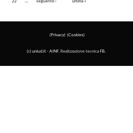
22
…
seguente ›
ultima »
(
Privacy
) (
Cookies
)
(c)
uniud.it
-
AINF
. Realizzazione tecnica
FB
.