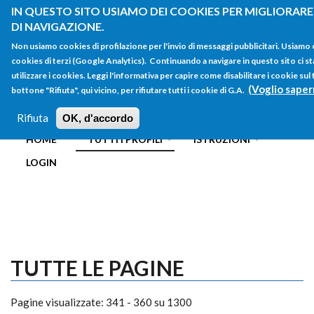
Salta al contenuto principale
IN QUESTO SITO USIAMO DEI COOKIES PER MIGLIORARE
DI NAVIGAZIONE.
Non usiamo cookies di profilazione per l'invio di messaggi pubblicitari. Usiamo
cookies di terzi (Google Analytics). Continuando a navigare in questo sito ci st
utilizzare i cookies. Leggi l'informativa per capire come disabilitare i cookie su
(Voglio saper
bottone "Rifiuta", qui vicino, per rifiutare tutti i cookie di G.A.
FORM
Main menu
DI
Rifiuta
OK, d'accordo
HOME
TUTTI I PROFILI
ISTRUZIONI
RICERCA
LOGIN
TUTTE LE PAGINE
Pagine visualizzate: 341 - 360 su 1300