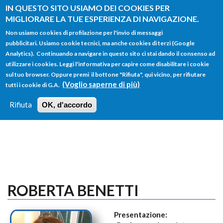
Salta al contenuto principale
IN QUESTO SITO USIAMO DEI COOKIES PER
MIGLIORARE LA TUE ESPERIENZA DI NAVIGAZIONE.
Non usiamo cookies di profilazione per l'invio di messaggi
pubblicitari. Usiamo cookie tecnici, ma anche cookies di terzi (Google
Analytics). Continuando a navigare in questo sito ci stai dando il consenso ad
utilizzare i cookies. Leggi l'informativa per capire come disabilitare i cookie
FORM
sul tuo browser. Oppure premi il bottone "Rifiuta", qui vicino, per rifiutare
Main menu
DI
(Voglio saperne di più)
tutti i cookie di G.A.
HOME
TUTTI I PROFILI
ISTRUZIONI
RICERCA
Rifiuta
OK, d'accordo
LOGIN
ROBERTA BENETTI
Presentazione: