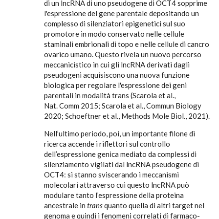
di un lncRNA di uno pseudogene di OCT4 sopprime
l'espressione del gene parentale depositando un
complesso di silenziatori epigenetici sul suo
promotore in modo conservato nelle cellule
staminali embrionali di topo e nelle cellule di cancro
ovarico umano. Questo rivela un nuovo percorso
meccanicistico in cui gli lncRNA derivati dagli
pseudogeni acquisiscono una nuova funzione
biologica per regolare l'espressione dei geni
parentali in modalità trans (Scarola et al.,
Nat. Comm 2015; Scarola et al., Commun Biology
2020; Schoeftner et al., Methods Mole Biol., 2021).
Nell’ultimo periodo, poi, un importante filone di
ricerca accende i riflettori sul controllo
dell’espressione genica mediato da complessi di
silenziamento vigilati dal lncRNA pseudogene di
OCT4: si stanno sviscerando i meccanismi
molecolari attraverso cui questo lncRNA può
modulare tanto l’espressione della proteina
ancestrale in
trans
quanto quella di altri target nel
genoma e quindi i fenomeni correlati di farmaco-