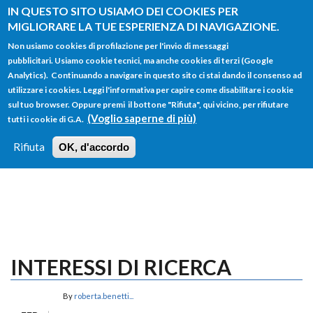
Salta al contenuto principale
IN QUESTO SITO USIAMO DEI COOKIES PER
MIGLIORARE LA TUE ESPERIENZA DI NAVIGAZIONE.
Non usiamo cookies di profilazione per l'invio di messaggi
pubblicitari. Usiamo cookie tecnici, ma anche cookies di terzi (Google
Analytics). Continuando a navigare in questo sito ci stai dando il consenso ad
utilizzare i cookies. Leggi l'informativa per capire come disabilitare i cookie
FORM
sul tuo browser. Oppure premi il bottone "Rifiuta", qui vicino, per rifiutare
Main menu
DI
(Voglio saperne di più)
tutti i cookie di G.A.
HOME
TUTTI I PROFILI
ISTRUZIONI
RICERCA
Rifiuta
OK, d'accordo
LOGIN
INTERESSI DI RICERCA
By
roberta.benetti...