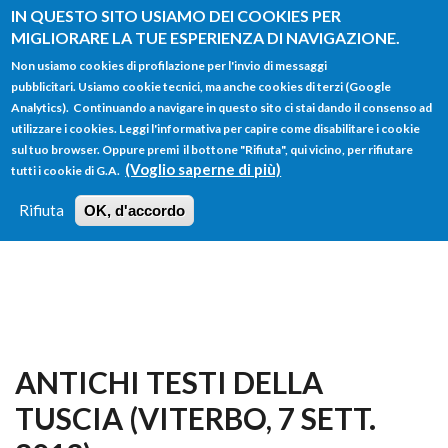
Salta al contenuto principale
IN QUESTO SITO USIAMO DEI COOKIES PER
MIGLIORARE LA TUE ESPERIENZA DI NAVIGAZIONE.
Non usiamo cookies di profilazione per l'invio di messaggi
pubblicitari. Usiamo cookie tecnici, ma anche cookies di terzi (Google
Analytics). Continuando a navigare in questo sito ci stai dando il consenso ad
utilizzare i cookies. Leggi l'informativa per capire come disabilitare i cookie
FORM
sul tuo browser. Oppure premi il bottone "Rifiuta", qui vicino, per rifiutare
Main menu
DI
(Voglio saperne di più)
tutti i cookie di G.A.
HOME
TUTTI I PROFILI
ISTRUZIONI
RICERCA
Rifiuta
OK, d'accordo
LOGIN
ANTICHI TESTI DELLA
TUSCIA (VITERBO, 7 SETT.