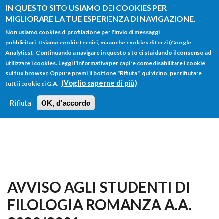
Salta al contenuto principale
IN QUESTO SITO USIAMO DEI COOKIES PER
MIGLIORARE LA TUE ESPERIENZA DI NAVIGAZIONE.
Non usiamo cookies di profilazione per l'invio di messaggi
pubblicitari. Usiamo cookie tecnici, ma anche cookies di terzi (Google
Analytics). Continuando a navigare in questo sito ci stai dando il consenso ad
utilizzare i cookies. Leggi l'informativa per capire come disabilitare i cookie
FORM
sul tuo browser. Oppure premi il bottone "Rifiuta", qui vicino, per rifiutare
Main menu
DI
(Voglio saperne di più)
tutti i cookie di G.A.
HOME
TUTTI I PROFILI
ISTRUZIONI
RICERCA
Rifiuta
OK, d'accordo
LOGIN
AVVISO AGLI STUDENTI DI
FILOLOGIA ROMANZA A.A.