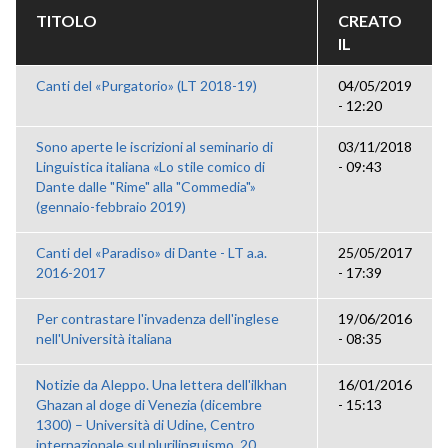
TITOLO
CREATO
IL
Canti del «Purgatorio» (LT 2018-19)
04/05/2019
- 12:20
Sono aperte le iscrizioni al seminario di
03/11/2018
Linguistica italiana «Lo stile comico di
- 09:43
Dante dalle "Rime" alla "Commedia"»
(gennaio-febbraio 2019)
Canti del «Paradiso» di Dante - LT a.a.
25/05/2017
2016-2017
- 17:39
Per contrastare l'invadenza dell'inglese
19/06/2016
nell'Università italiana
- 08:35
Notizie da Aleppo. Una lettera dell'ilkhan
16/01/2016
Ghazan al doge di Venezia (dicembre
- 15:13
1300) – Università di Udine, Centro
internazionale sul plurilinguismo, 20