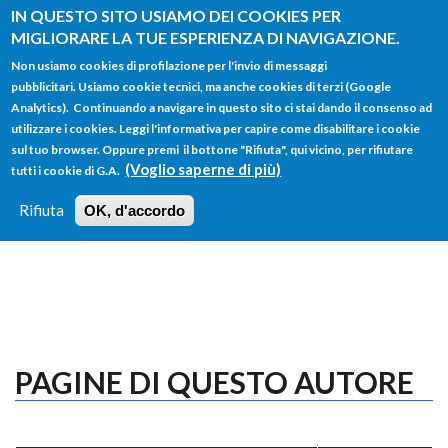
Salta al contenuto principale
IN QUESTO SITO USIAMO DEI COOKIES PER
MIGLIORARE LA TUE ESPERIENZA DI NAVIGAZIONE.
Non usiamo cookies di profilazione per l'invio di messaggi
pubblicitari. Usiamo cookie tecnici, ma anche cookies di terzi (Google
Analytics). Continuando a navigare in questo sito ci stai dando il consenso ad
utilizzare i cookies. Leggi l'informativa per capire come disabilitare i cookie
FORM
sul tuo browser. Oppure premi il bottone "Rifiuta", qui vicino, per rifiutare
Main menu
DI
(Voglio saperne di più)
tutti i cookie di G.A.
HOME
TUTTI I PROFILI
ISTRUZIONI
RICERCA
Rifiuta
OK, d'accordo
LOGIN
PAGINE DI QUESTO AUTORE