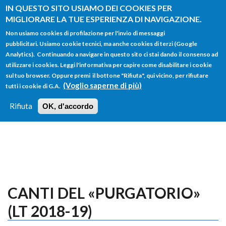
Salta al contenuto principale
IN QUESTO SITO USIAMO DEI COOKIES PER
MIGLIORARE LA TUE ESPERIENZA DI NAVIGAZIONE.
Non usiamo cookies di profilazione per l'invio di messaggi
pubblicitari. Usiamo cookie tecnici, ma anche cookies di terzi (Google
Analytics). Continuando a navigare in questo sito ci stai dando il consenso ad
utilizzare i cookies. Leggi l'informativa per capire come disabilitare i cookie
FORM
sul tuo browser. Oppure premi il bottone "Rifiuta", qui vicino, per rifiutare
Main menu
DI
(Voglio saperne di più)
tutti i cookie di G.A.
HOME
TUTTI I PROFILI
ISTRUZIONI
RICERCA
Rifiuta
OK, d'accordo
LOGIN
CANTI DEL «PURGATORIO»
(LT 2018-19)