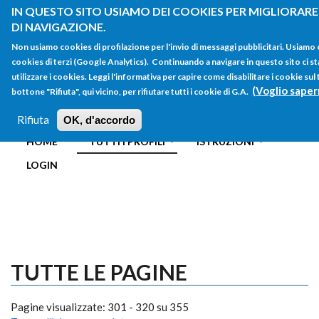
Salta al contenuto principale
IN QUESTO SITO USIAMO DEI COOKIES PER MIGLIORARE
DI NAVIGAZIONE.
Non usiamo cookies di profilazione per l'invio di messaggi pubblicitari. Usiamo
cookies di terzi (Google Analytics). Continuando a navigare in questo sito ci st
utilizzare i cookies. Leggi l'informativa per capire come disabilitare i cookie su
(Voglio saper
bottone "Rifiuta", qui vicino, per rifiutare tutti i cookie di G.A.
FORM
Main menu
DI
Rifiuta
OK, d'accordo
HOME
TUTTI I PROFILI
ISTRUZIONI
RICERCA
LOGIN
TUTTE LE PAGINE
Pagine visualizzate: 301 - 320 su 355