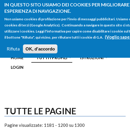
Salta al contenuto principale
IN QUESTO SITO USIAMO DEI COOKIES PER MIGLIORARE
ESPERIENZA DI NAVIGAZIONE.
Non usiamo cookies di profilazione per l'invio di messaggi pubblicitari. Usiamo
cookies di terzi (Google Analytics). Continuando a navigare in questo sito ci st
utilizzare i cookies. Leggi l'informativa per capire come disabilitare i cookie s
(Voglio sape
il bottone "Rifiuta", qui vicino, per rifiutare tutti i cookie di G.A.
FORM
Main menu
DI
Rifiuta
OK, d'accordo
HOME
TUTTI I PROFILI
ISTRUZIONI
RICERCA
LOGIN
TUTTE LE PAGINE
Pagine visualizzate: 1181 - 1200 su 1300