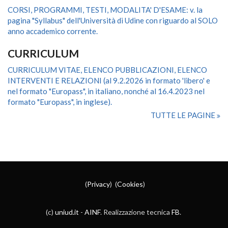
CORSI, PROGRAMMI, TESTI, MODALITA' D'ESAME: v. la
pagina "Syllabus" dell'Università di Udine con riguardo al SOLO
anno accademico corrente.
CURRICULUM
CURRICULUM VITAE, ELENCO PUBBLICAZIONI, ELENCO
INTERVENTI E RELAZIONI (al 9.2.2026 in formato 'libero' e
nel formato "Europass", in italiano, nonché al 16.4.2023 nel
formato "Europass", in inglese).
TUTTE LE PAGINE
(
Privacy
) (
Cookies
)
(c)
uniud.it
-
AINF
. Realizzazione tecnica
FB
.