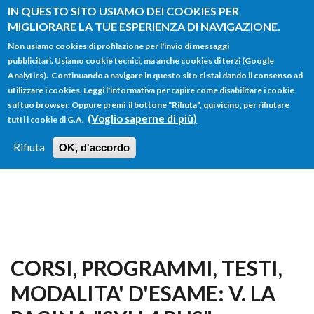
Salta al contenuto principale
IN QUESTO SITO USIAMO DEI COOKIES PER
MIGLIORARE LA TUE ESPERIENZA DI NAVIGAZIONE.
Non usiamo cookies di profilazione per l'invio di messaggi
pubblicitari. Usiamo cookie tecnici, ma anche cookies di terzi (Google
Analytics). Continuando a navigare in questo sito ci stai dando il consenso ad
utilizzare i cookies. Leggi l'informativa per capire come disabilitare i cookie
FORM
sul tuo browser. Oppure premi il bottone "Rifiuta", qui vicino, per rifiutare
Main menu
DI
(Voglio saperne di più)
tutti i cookie di G.A.
HOME
TUTTI I PROFILI
ISTRUZIONI
RICERCA
Rifiuta
OK, d'accordo
LOGIN
CORSI, PROGRAMMI, TESTI,
MODALITA' D'ESAME: V. LA