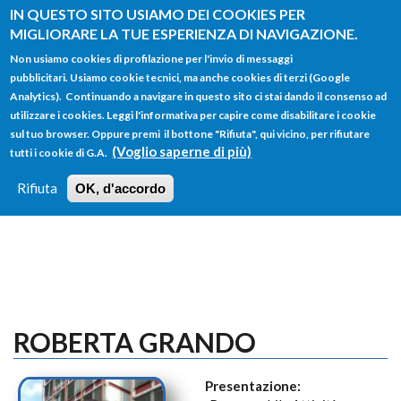
Salta al contenuto principale
IN QUESTO SITO USIAMO DEI COOKIES PER
MIGLIORARE LA TUE ESPERIENZA DI NAVIGAZIONE.
Non usiamo cookies di profilazione per l'invio di messaggi
pubblicitari. Usiamo cookie tecnici, ma anche cookies di terzi (Google
Analytics). Continuando a navigare in questo sito ci stai dando il consenso ad
utilizzare i cookies. Leggi l'informativa per capire come disabilitare i cookie
FORM
sul tuo browser. Oppure premi il bottone "Rifiuta", qui vicino, per rifiutare
Main menu
DI
(Voglio saperne di più)
tutti i cookie di G.A.
HOME
TUTTI I PROFILI
ISTRUZIONI
RICERCA
Rifiuta
OK, d'accordo
LOGIN
ROBERTA GRANDO
Presentazione: