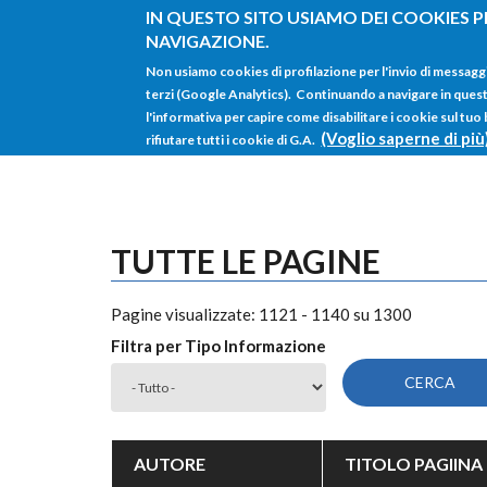
Salta al contenuto principale
IN QUESTO SITO USIAMO DEI COOKIES P
NAVIGAZIONE.
Non usiamo cookies di profilazione per l'invio di messagg
terzi (Google Analytics). Continuando a navigare in questo 
l'informativa per capire come disabilitare i cookie sul tuo
(Voglio saperne di più
rifiutare tutti i cookie di G.A.
TUTTE LE PAGINE
Pagine visualizzate: 1121 - 1140 su 1300
Filtra per Tipo Informazione
AUTORE
TITOLO PAGIINA