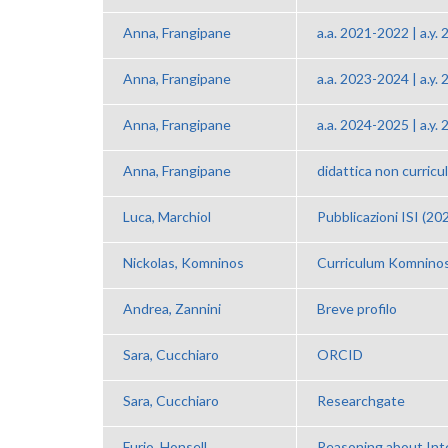
Anna, Frangipane
a.a. 2021-2022 | a.y.
Anna, Frangipane
a.a. 2023-2024 | a.y.
Anna, Frangipane
a.a. 2024-2025 | a.y.
Anna, Frangipane
didattica non curricul
Luca, Marchiol
Pubblicazioni ISI (2
Nickolas, Komninos
Curriculum Komnino
Andrea, Zannini
Breve profilo
Sara, Cucchiaro
ORCID
Sara, Cucchiaro
Researchgate
Furio, Honsell
Reasoning about Inte