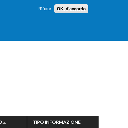
Rifiuta
OK, d'accordo
 PROFILI
ISTRUZIONI
LOGIN
»
»
FORM
DI
RICERCA
O
TIPO INFORMAZIONE