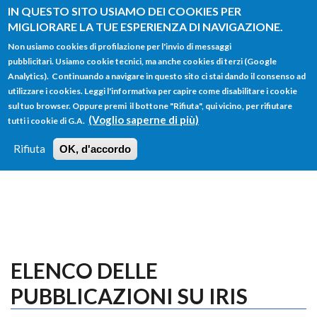
Salta al contenuto principale
IN QUESTO SITO USIAMO DEI COOKIES PER
MIGLIORARE LA TUE ESPERIENZA DI NAVIGAZIONE.
Non usiamo cookies di profilazione per l'invio di messaggi
pubblicitari. Usiamo cookie tecnici, ma anche cookies di terzi (Google
Analytics). Continuando a navigare in questo sito ci stai dando il consenso ad
utilizzare i cookies. Leggi l'informativa per capire come disabilitare i cookie
FORM
sul tuo browser. Oppure premi il bottone "Rifiuta", qui vicino, per rifiutare
Main menu
DI
(Voglio saperne di più)
tutti i cookie di G.A.
HOME
TUTTI I PROFILI
ISTRUZIONI
RICERCA
Rifiuta
OK, d'accordo
LOGIN
ELENCO DELLE
PUBBLICAZIONI SU IRIS