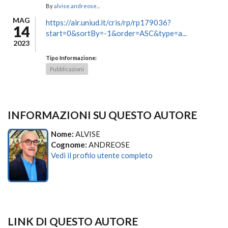
By
alvise.andreose...
MAG
https://air.uniud.it/cris/rp/rp179036?
14
start=0&sortBy=-1&order=ASC&type=a...
2023
Tipo Informazione:
Pubblicazioni
INFORMAZIONI SU QUESTO AUTORE
Nome:
ALVISE
Cognome:
ANDREOSE
Vedi il profilo utente completo
LINK DI QUESTO AUTORE