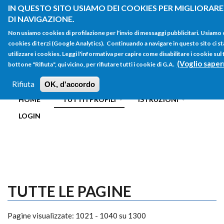
Salta al contenuto principale
IN QUESTO SITO USIAMO DEI COOKIES PER MIGLIORARE
DI NAVIGAZIONE.
Non usiamo cookies di profilazione per l'invio di messaggi pubblicitari. Usiamo
cookies di terzi (Google Analytics). Continuando a navigare in questo sito ci st
utilizzare i cookies. Leggi l'informativa per capire come disabilitare i cookie su
(Voglio saper
bottone "Rifiuta", qui vicino, per rifiutare tutti i cookie di G.A.
FORM
Main menu
DI
Rifiuta
OK, d'accordo
HOME
TUTTI I PROFILI
ISTRUZIONI
RICERCA
LOGIN
TUTTE LE PAGINE
Pagine visualizzate: 1021 - 1040 su 1300