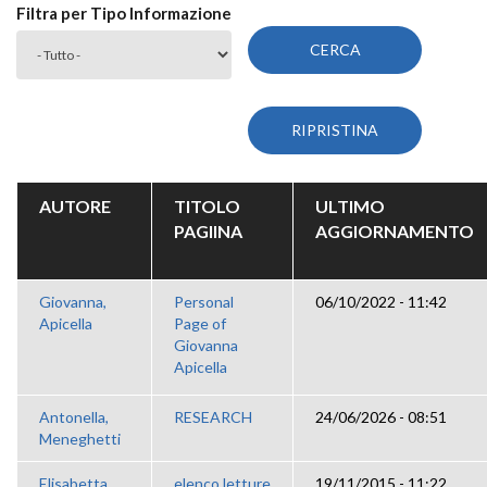
Filtra per Tipo Informazione
AUTORE
TITOLO
ULTIMO
PAGIINA
AGGIORNAMENTO
Giovanna,
Personal
06/10/2022 - 11:42
Apicella
Page of
Giovanna
Apicella
Antonella,
RESEARCH
24/06/2026 - 08:51
Meneghetti
Elisabetta,
elenco letture
19/11/2015 - 11:22