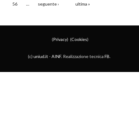
56
…
seguente ›
ultima »
(
Privacy
) (
Cookies
)
(c)
uniud.it
-
AINF
. Realizzazione tecnica
FB
.