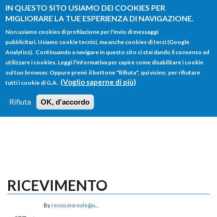
Salta al contenuto principale
IN QUESTO SITO USIAMO DEI COOKIES PER
MIGLIORARE LA TUE ESPERIENZA DI NAVIGAZIONE.
Non usiamo cookies di profilazione per l'invio di messaggi
pubblicitari. Usiamo cookie tecnici, ma anche cookies di terzi (Google
Analytics). Continuando a navigare in questo sito ci stai dando il consenso ad
utilizzare i cookies. Leggi l'informativa per capire come disabilitare i cookie
FORM
sul tuo browser. Oppure premi il bottone "Rifiuta", qui vicino, per rifiutare
Main menu
DI
(Voglio saperne di più)
tutti i cookie di G.A.
HOME
TUTTI I PROFILI
ISTRUZIONI
RICERCA
Rifiuta
OK, d'accordo
LOGIN
RICEVIMENTO
By
renzo.moreale@u...