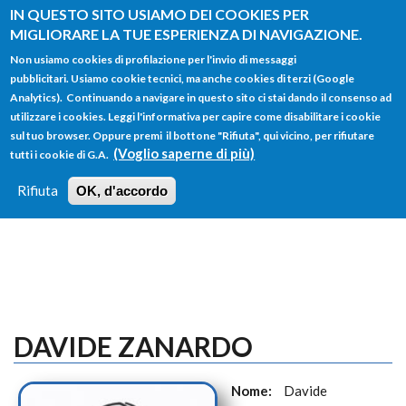
Salta al contenuto principale
IN QUESTO SITO USIAMO DEI COOKIES PER
MIGLIORARE LA TUE ESPERIENZA DI NAVIGAZIONE.
Non usiamo cookies di profilazione per l'invio di messaggi
pubblicitari. Usiamo cookie tecnici, ma anche cookies di terzi (Google
Analytics). Continuando a navigare in questo sito ci stai dando il consenso ad
utilizzare i cookies. Leggi l'informativa per capire come disabilitare i cookie
FORM
sul tuo browser. Oppure premi il bottone "Rifiuta", qui vicino, per rifiutare
Main menu
DI
(Voglio saperne di più)
tutti i cookie di G.A.
HOME
TUTTI I PROFILI
ISTRUZIONI
RICERCA
Rifiuta
OK, d'accordo
LOGIN
DAVIDE ZANARDO
Nome:
Davide