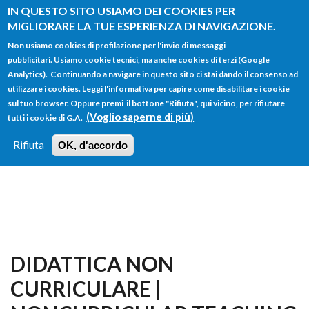
Salta al contenuto principale
IN QUESTO SITO USIAMO DEI COOKIES PER
MIGLIORARE LA TUE ESPERIENZA DI NAVIGAZIONE.
Non usiamo cookies di profilazione per l'invio di messaggi
pubblicitari. Usiamo cookie tecnici, ma anche cookies di terzi (Google
Analytics). Continuando a navigare in questo sito ci stai dando il consenso ad
utilizzare i cookies. Leggi l'informativa per capire come disabilitare i cookie
FORM
sul tuo browser. Oppure premi il bottone "Rifiuta", qui vicino, per rifiutare
Main menu
DI
(Voglio saperne di più)
tutti i cookie di G.A.
HOME
TUTTI I PROFILI
ISTRUZIONI
RICERCA
Rifiuta
OK, d'accordo
LOGIN
DIDATTICA NON
CURRICULARE |