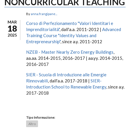
NONCURRICULAR TEACHING
By
anna.frangipane...
MAR
Corso di Perfezionamento "Valori Identitari e
18
Imprenditorialità"
, dall'a.a. 2011-2012 |
Advanced
2025
Training Course "Identity Values and
Entrepreneurship"
, since a.y. 2011-2012
NZEB - Master Nearly Zero Energy Buildings
,
aa.aa. 2014-2015, 2016-2017 | aa.yy. 2014-2015,
2016-2017
SIER - Scuola di Introduzione alle Emergie
Rinnovabili
, dall'a.a. 2017-2018 |
SIER-
Introduction School to Renewable Energy
, since a.y.
2017-2018
Tipo Informazione:
Altro