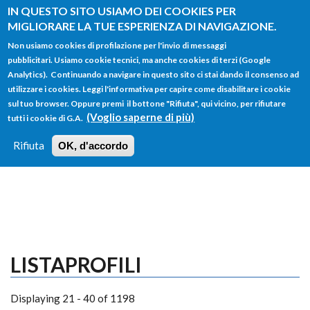
Salta al contenuto principale
IN QUESTO SITO USIAMO DEI COOKIES PER
MIGLIORARE LA TUE ESPERIENZA DI NAVIGAZIONE.
Non usiamo cookies di profilazione per l'invio di messaggi
pubblicitari. Usiamo cookie tecnici, ma anche cookies di terzi (Google
Analytics). Continuando a navigare in questo sito ci stai dando il consenso ad
utilizzare i cookies. Leggi l'informativa per capire come disabilitare i cookie
FORM
sul tuo browser. Oppure premi il bottone "Rifiuta", qui vicino, per rifiutare
Main menu
DI
(Voglio saperne di più)
tutti i cookie di G.A.
HOME
TUTTI I PROFILI
ISTRUZIONI
RICERCA
Rifiuta
OK, d'accordo
LOGIN
LISTAPROFILI
Displaying 21 - 40 of 1198