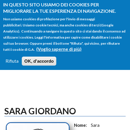
Salta al contenuto principale
IN QUESTO SITO USIAMO DEI COOKIES PER
MIGLIORARE LA TUE ESPERIENZA DI NAVIGAZIONE.
Non usiamo cookies di profilazione per l'invio di messaggi
pubblicitari. Usiamo cookie tecnici, ma anche cookies di terzi (Google
Analytics). Continuando a navigare in questo sito ci stai dando il consenso ad
utilizzare i cookies. Leggi l'informativa per capire come disabilitare i cookie
FORM
sul tuo browser. Oppure premi il bottone "Rifiuta", qui vicino, per rifiutare
Main menu
DI
(Voglio saperne di più)
tutti i cookie di G.A.
HOME
TUTTI I PROFILI
ISTRUZIONI
RICERCA
Rifiuta
OK, d'accordo
LOGIN
SARA GIORDANO
Nome:
Sara