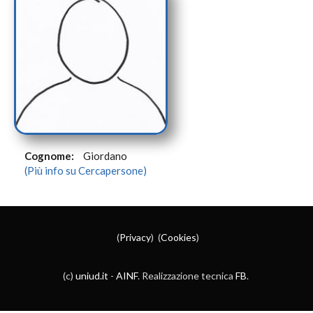
Cognome:
Giordano
(Più info su Cercapersone)
(
Privacy
) (
Cookies
)
(c)
uniud.it
-
AINF
. Realizzazione tecnica
FB
.