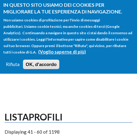
Salta al contenuto principale
IN QUESTO SITO USIAMO DEI COOKIES PER
MIGLIORARE LA TUE ESPERIENZA DI NAVIGAZIONE.
Non usiamo cookies di profilazione per l'invio di messaggi
pubblicitari. Usiamo cookie tecnici, ma anche cookies di terzi (Google
Analytics). Continuando a navigare in questo sito ci stai dando il consenso ad
utilizzare i cookies. Leggi l'informativa per capire come disabilitare i cookie
FORM
sul tuo browser. Oppure premi il bottone "Rifiuta", qui vicino, per rifiutare
Main menu
DI
(Voglio saperne di più)
tutti i cookie di G.A.
HOME
TUTTI I PROFILI
ISTRUZIONI
RICERCA
Rifiuta
OK, d'accordo
LOGIN
LISTAPROFILI
Displaying 41 - 60 of 1198