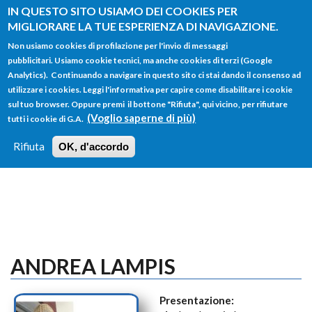
Salta al contenuto principale
IN QUESTO SITO USIAMO DEI COOKIES PER
MIGLIORARE LA TUE ESPERIENZA DI NAVIGAZIONE.
Non usiamo cookies di profilazione per l'invio di messaggi
pubblicitari. Usiamo cookie tecnici, ma anche cookies di terzi (Google
Analytics). Continuando a navigare in questo sito ci stai dando il consenso ad
utilizzare i cookies. Leggi l'informativa per capire come disabilitare i cookie
FORM
sul tuo browser. Oppure premi il bottone "Rifiuta", qui vicino, per rifiutare
Main menu
DI
(Voglio saperne di più)
tutti i cookie di G.A.
HOME
TUTTI I PROFILI
ISTRUZIONI
RICERCA
Rifiuta
OK, d'accordo
LOGIN
ANDREA LAMPIS
Presentazione: