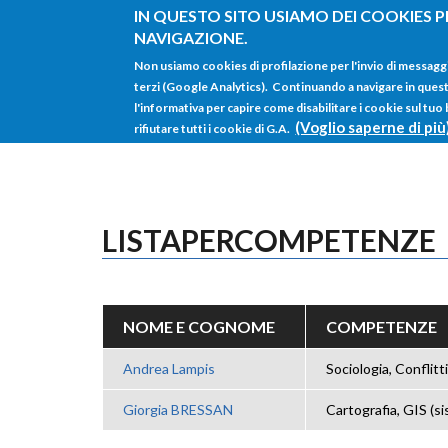
Salta al contenuto principale
IN QUESTO SITO USIAMO DEI COOKIES P
NAVIGAZIONE.
Non usiamo cookies di profilazione per l'invio di messagg
terzi (Google Analytics). Continuando a navigare in questo 
l'informativa per capire come disabilitare i cookie sul tuo
(Voglio saperne di più
rifiutare tutti i cookie di G.A.
LISTAPERCOMPETENZE
NOME E COGNOME
COMPETENZE
Andrea Lampis
Sociologia, Conflitti
Giorgia BRESSAN
Cartografia, GIS (si