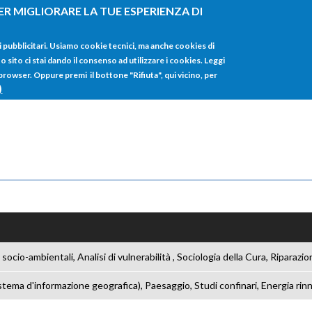
ER MIGLIORARE LA TUE ESPERIENZA DI
HOME
TUTTI I
i pubblicitari. Usiamo cookie tecnici, ma anche cookies di
sito ci stai dando il consenso ad utilizzare i cookies. Leggi
 browser. Oppure premi il bottone "Rifiuta", qui vicino, per
)
 socio-ambientali, Analisi di vulnerabilità , Sociologia della Cura, Riparazi
stema d'informazione geografica), Paesaggio, Studi confinari, Energia rinno