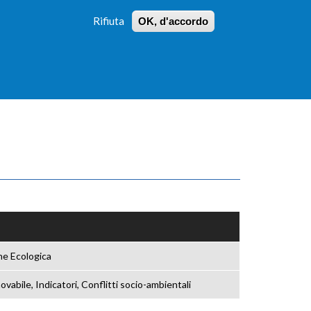
Rifiuta
OK, d'accordo
 PROFILI
ISTRUZIONI
LOGIN
»
»
FORM
DI
RICERCA
one Ecologica
vabile, Indicatori, Conflitti socio-ambientali