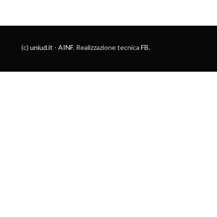
(c)
uniud.it
-
AINF
. Realizzazione tecnica
FB
.