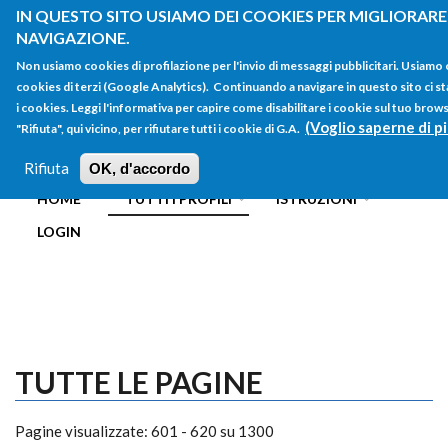
Salta al contenuto principale
IN QUESTO SITO USIAMO DEI COOKIES PER MIGLIORARE 
NAVIGAZIONE.
Non usiamo cookies di profilazione per l'invio di messaggi pubblicitari. Usiamo
cookies di terzi (Google Analytics). Continuando a navigare in questo sito ci st
i cookies. Leggi l'informativa per capire come disabilitare i cookie sul tuo bro
(Voglio saperne di pi
"Rifiuta", qui vicino, per rifiutare tutti i cookie di G.A.
FORM
Main menu
DI
Rifiuta
OK, d'accordo
HOME
TUTTI I PROFILI
ISTRUZIONI
RICERCA
LOGIN
TUTTE LE PAGINE
Pagine visualizzate: 601 - 620 su 1300