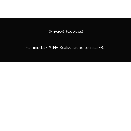
(
Privacy
) (
Cookies
)
(c)
uniud.it
-
AINF
. Realizzazione tecnica
FB
.