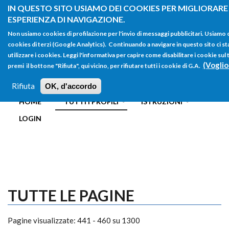
Salta al contenuto principale
IN QUESTO SITO USIAMO DEI COOKIES PER MIGLIORARE
ESPERIENZA DI NAVIGAZIONE.
Non usiamo cookies di profilazione per l'invio di messaggi pubblicitari. Usiamo
cookies di terzi (Google Analytics). Continuando a navigare in questo sito ci st
utilizzare i cookies. Leggi l'informativa per capire come disabilitare i cookie s
(Voglio
premi il bottone "Rifiuta", qui vicino, per rifiutare tutti i cookie di G.A.
FORM
Main menu
DI
Rifiuta
OK, d'accordo
HOME
TUTTI I PROFILI
ISTRUZIONI
RICERCA
LOGIN
TUTTE LE PAGINE
Pagine visualizzate: 441 - 460 su 1300