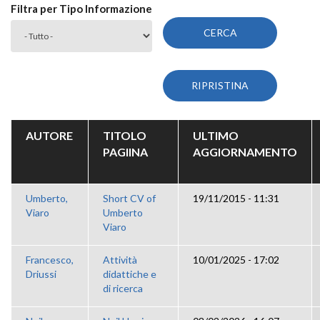
Filtra per Tipo Informazione
AUTORE
TITOLO
ULTIMO
PAGIINA
AGGIORNAMENTO
Umberto,
Short CV of
19/11/2015 - 11:31
Viaro
Umberto
Viaro
Francesco,
Attività
10/01/2025 - 17:02
Driussi
didattiche e
di ricerca