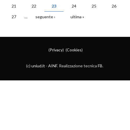
PAGINE
21
22
23
24
25
26
27
…
seguente ›
ultima »
(
Privacy
) (
Cookies
)
(c)
uniud.it
-
AINF
. Realizzazione tecnica
FB
.