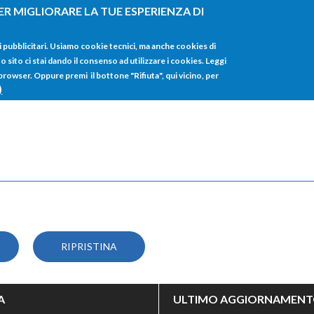
ER MIGLIORARE LA TUE ESPERIENZA DI
HOME
TUTTI I
i pubblicitari. Usiamo cookie tecnici, ma anche cookies di
sito ci stai dando il consenso ad utilizzare i cookies. Leggi
 browser. Oppure premi il bottone "Rifiuta", qui vicino, per
)
A
ULTIMO AGGIORNAMEN