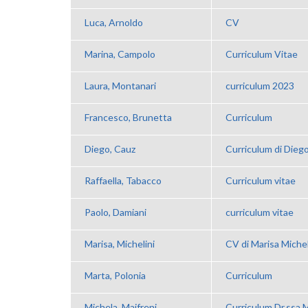
Luca, Arnoldo
CV
Marina, Campolo
Curriculum Vitae
Laura, Montanari
curriculum 2023
Francesco, Brunetta
Curriculum
Diego, Cauz
Curriculum di Dieg
Raffaella, Tabacco
Curriculum vitae
Paolo, Damiani
curriculum vitae
Marisa, Michelini
CV di Marisa Michel
Marta, Polonia
Curriculum
Michela, Maifreni
Curriculum Dr.ssa M