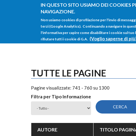
Salta al contenuto principale
IN QUESTO SITO USIAMO DEI COOKIES P
NAVIGAZIONE.
Non usiamo cookies di profilazione per l'invio di messagg
terzi (Google Analytics). Continuando a navigare in questo 
l'informativa per capire come disabilitare i cookie sul tuo
(Voglio saperne di più
rifiutare tutti i cookie di G.A.
TUTTE LE PAGINE
Pagine visualizzate: 741 - 760 su 1300
Filtra per Tipo Informazione
AUTORE
TITOLO PAGIIN