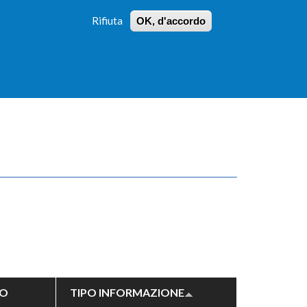
Rifiuta
OK, d'accordo
 PROFILI
ISTRUZIONI
LOGIN
»
»
FORM
DI
RICERCA
TO
TIPO INFORMAZIONE