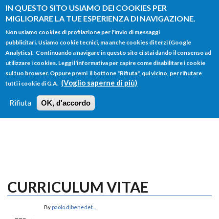
Salta al contenuto principale
IN QUESTO SITO USIAMO DEI COOKIES PER
MIGLIORARE LA TUE ESPERIENZA DI NAVIGAZIONE.
Non usiamo cookies di profilazione per l'invio di messaggi
pubblicitari. Usiamo cookie tecnici, ma anche cookies di terzi (Google
Analytics). Continuando a navigare in questo sito ci stai dando il consenso ad
utilizzare i cookies. Leggi l'informativa per capire come disabilitare i cookie
FORM
sul tuo browser. Oppure premi il bottone "Rifiuta", qui vicino, per rifiutare
Main menu
DI
(Voglio saperne di più)
tutti i cookie di G.A.
HOME
TUTTI I PROFILI
ISTRUZIONI
RICERCA
Rifiuta
OK, d'accordo
LOGIN
CURRICULUM VITAE
By
paolo.dibenedet...