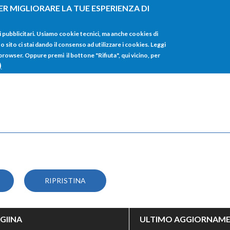
ER MIGLIORARE LA TUE ESPERIENZA DI
HOME
TUTTI I
i pubblicitari. Usiamo cookie tecnici, ma anche cookies di
sito ci stai dando il consenso ad utilizzare i cookies. Leggi
 browser. Oppure premi il bottone "Rifiuta", qui vicino, per
)
GIINA
ULTIMO AGGIORNAM