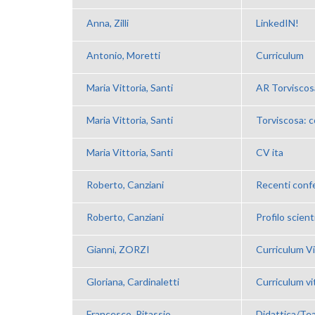
Anna, Zilli
LinkedIN!
Antonio, Moretti
Curriculum
Maria Vittoria, Santi
AR Torviscosa
Maria Vittoria, Santi
Torviscosa: c
Maria Vittoria, Santi
CV ita
Roberto, Canziani
Recenti confer
Roberto, Canziani
Profilo scient
Gianni, ZORZI
Curriculum V
Gloriana, Cardinaletti
Curriculum vi
Francesco, Pitassio
Didattica/Te