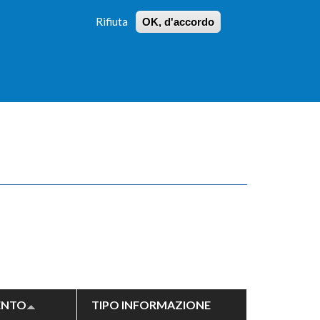
Rifiuta
OK, d'accordo
 PROFILI
ISTRUZIONI
LOGIN
»
»
FORM
DI
RICERCA
ENTO
TIPO INFORMAZIONE