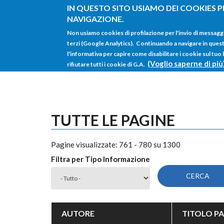
Salta al contenuto principale
IN QUESTO SITO USIAMO DEI COOKIES P
NAVIGAZIONE.
Non usiamo cookies di profilazione per l'invio di messagg
terzi (Google Analytics). Continuando a navigare in questo 
l'informativa per capire come disabilitare i cookie sul tuo
(Voglio saperne di più
rifiutare tutti i cookie di G.A.
TUTTE LE PAGINE
Pagine visualizzate: 761 - 780 su 1300
Filtra per Tipo Informazione
AUTORE
TITOLO PA