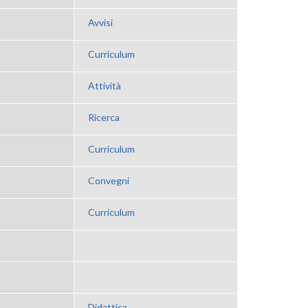
Avvisi
Curriculum
Attività
Ricerca
Curriculum
Convegni
Curriculum
Didattica