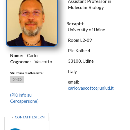
Assistant Professor in
Molecular Biology
Recapiti:
University of Udine
Room L2-09
P.le Kolbe 4
Nome:
Carlo
33100, Udine
Cognome:
Vascotto
Italy
Struttura di afferenza:
DMED
email:
carlo.vascotto@uniud.it
(Più info su
Cercapersone)
NASCONDI
CONTATTI ESTERNI