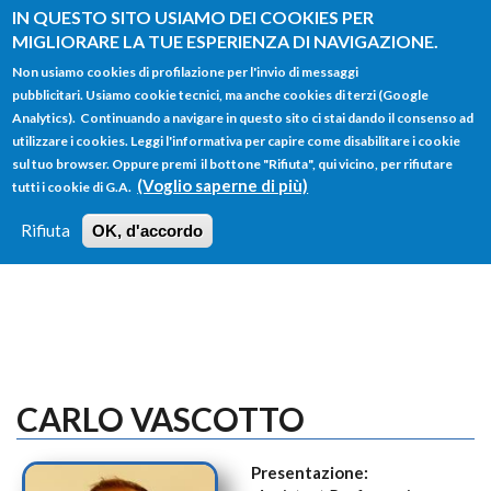
Salta al contenuto principale
IN QUESTO SITO USIAMO DEI COOKIES PER
MIGLIORARE LA TUE ESPERIENZA DI NAVIGAZIONE.
Non usiamo cookies di profilazione per l'invio di messaggi
pubblicitari. Usiamo cookie tecnici, ma anche cookies di terzi (Google
Analytics). Continuando a navigare in questo sito ci stai dando il consenso ad
utilizzare i cookies. Leggi l'informativa per capire come disabilitare i cookie
FORM
sul tuo browser. Oppure premi il bottone "Rifiuta", qui vicino, per rifiutare
Main menu
DI
(Voglio saperne di più)
tutti i cookie di G.A.
HOME
TUTTI I PROFILI
ISTRUZIONI
RICERCA
Rifiuta
OK, d'accordo
LOGIN
CARLO VASCOTTO
Presentazione: