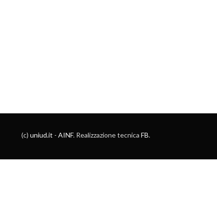
(c)
uniud.it
-
AINF
. Realizzazione tecnica
FB
.