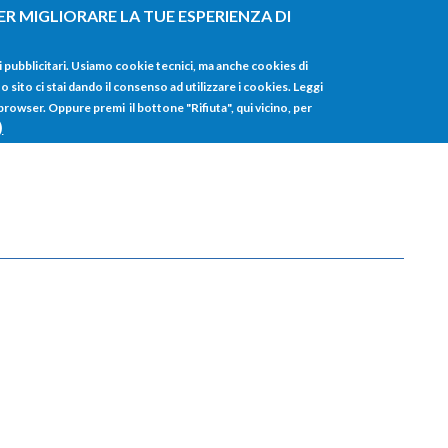
ER MIGLIORARE LA TUE ESPERIENZA DI
HOME
TUTTI I
i pubblicitari. Usiamo cookie tecnici, ma anche cookies di
sito ci stai dando il consenso ad utilizzare i cookies. Leggi
 browser. Oppure premi il bottone "Rifiuta", qui vicino, per
)