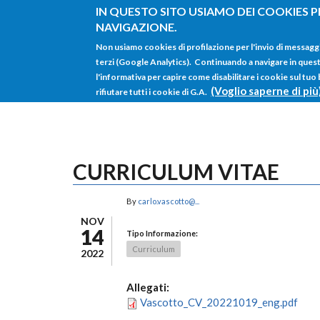
Salta al contenuto principale
IN QUESTO SITO USIAMO DEI COOKIES P
NAVIGAZIONE.
Non usiamo cookies di profilazione per l'invio di messagg
terzi (Google Analytics). Continuando a navigare in questo 
l'informativa per capire come disabilitare i cookie sul tuo
(Voglio saperne di più
rifiutare tutti i cookie di G.A.
CURRICULUM VITAE
By
carlo.vascotto@...
NOV
14
Tipo Informazione:
Curriculum
2022
Allegati:
Vascotto_CV_20221019_eng.pdf