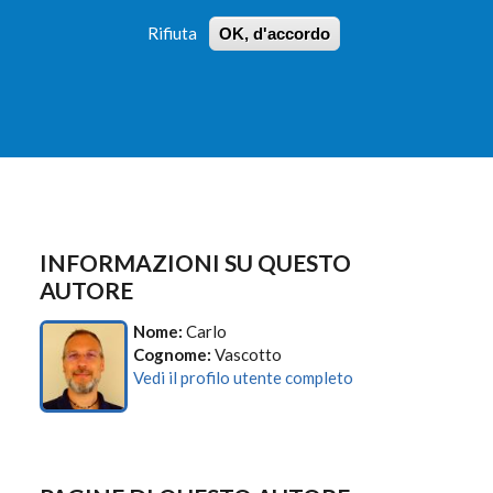
Rifiuta
OK, d'accordo
 PROFILI
ISTRUZIONI
LOGIN
»
»
FORM
DI
RICERCA
INFORMAZIONI SU QUESTO
AUTORE
Nome:
Carlo
Cognome:
Vascotto
Vedi il profilo utente completo