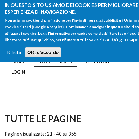
Salta al contenuto principale
IN QUESTO SITO USIAMO DEI COOKIES PER MIGLIORARE
ESPERIENZA DI NAVIGAZIONE.
Non usiamo cookies di profilazione per l'invio di messaggi pubblicitari. Usiamo
cookies di terzi (Google Analytics). Continuando a navigare in questo sito ci st
utilizzare i cookies. Leggi l'informativa per capire come disabilitare i cookie s
(Voglio sape
il bottone "Rifiuta", qui vicino, per rifiutare tutti i cookie di G.A.
FORM
Main menu
DI
Rifiuta
OK, d'accordo
HOME
TUTTI I PROFILI
ISTRUZIONI
RICERCA
LOGIN
TUTTE LE PAGINE
Pagine visualizzate: 21 - 40 su 355