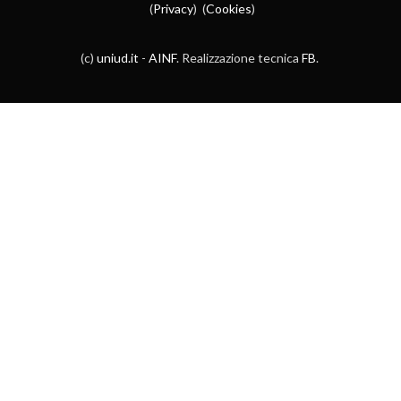
(
Privacy
) (
Cookies
)
(c)
uniud.it
-
AINF
. Realizzazione tecnica
FB
.