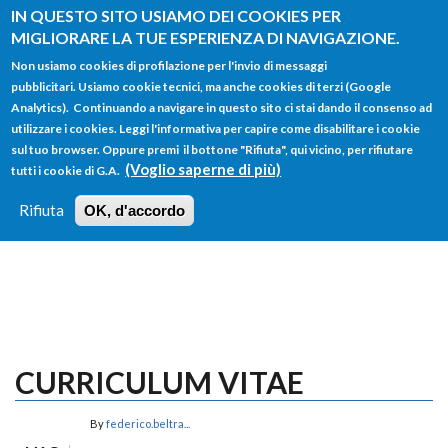
Salta al contenuto principale
IN QUESTO SITO USIAMO DEI COOKIES PER
MIGLIORARE LA TUE ESPERIENZA DI NAVIGAZIONE.
Non usiamo cookies di profilazione per l'invio di messaggi
pubblicitari. Usiamo cookie tecnici, ma anche cookies di terzi (Google
Analytics). Continuando a navigare in questo sito ci stai dando il consenso ad
utilizzare i cookies. Leggi l'informativa per capire come disabilitare i cookie
FORM
sul tuo browser. Oppure premi il bottone "Rifiuta", qui vicino, per rifiutare
Main menu
DI
(Voglio saperne di più)
tutti i cookie di G.A.
HOME
TUTTI I PROFILI
ISTRUZIONI
RICERCA
Rifiuta
OK, d'accordo
LOGIN
CURRICULUM VITAE
By
federico.beltra...