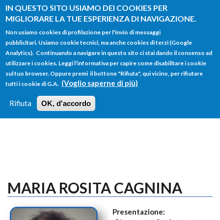
Salta al contenuto principale
IN QUESTO SITO USIAMO DEI COOKIES PER
MIGLIORARE LA TUE ESPERIENZA DI NAVIGAZIONE.
Non usiamo cookies di profilazione per l'invio di messaggi
pubblicitari. Usiamo cookie tecnici, ma anche cookies di terzi (Google
Analytics). Continuando a navigare in questo sito ci stai dando il consenso ad
utilizzare i cookies. Leggi l'informativa per capire come disabilitare i cookie
FORM
sul tuo browser. Oppure premi il bottone "Rifiuta", qui vicino, per rifiutare
Main menu
DI
(Voglio saperne di più)
tutti i cookie di G.A.
HOME
TUTTI I PROFILI
ISTRUZIONI
RICERCA
Rifiuta
OK, d'accordo
LOGIN
MARIA ROSITA CAGNINA
Presentazione: