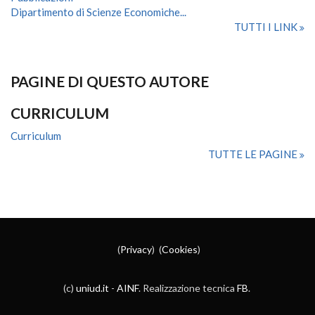
Dipartimento di Scienze Economiche...
TUTTI I LINK
PAGINE DI QUESTO AUTORE
CURRICULUM
Curriculum
TUTTE LE PAGINE
(
Privacy
) (
Cookies
)
(c)
uniud.it
-
AINF
. Realizzazione tecnica
FB
.