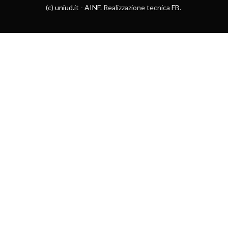
(c)
uniud.it
-
AINF
. Realizzazione tecnica
FB
.