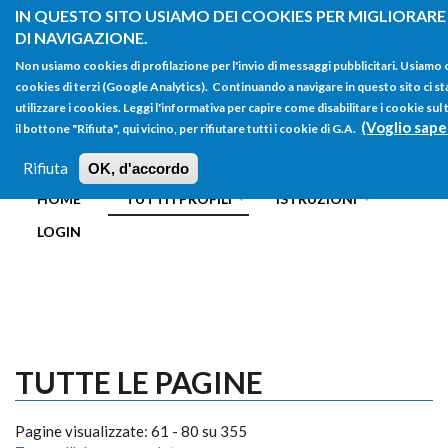
Salta al contenuto principale
IN QUESTO SITO USIAMO DEI COOKIES PER MIGLIORARE
DI NAVIGAZIONE.
Non usiamo cookies di profilazione per l'invio di messaggi pubblicitari. Usiamo
cookies di terzi (Google Analytics). Continuando a navigare in questo sito ci st
utilizzare i cookies. Leggi l'informativa per capire come disabilitare i cookie s
(Voglio sape
il bottone "Rifiuta", qui vicino, per rifiutare tutti i cookie di G.A.
FORM
Main menu
DI
Rifiuta
OK, d'accordo
HOME
TUTTI I PROFILI
ISTRUZIONI
RICERCA
LOGIN
TUTTE LE PAGINE
Pagine visualizzate: 61 - 80 su 355