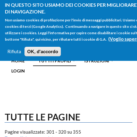
Salta al contenuto principale
IN QUESTO SITO USIAMO DEI COOKIES PER MIGLIORARE
DI NAVIGAZIONE.
Non usiamo cookies di profilazione per l'invio di messaggi pubblicitari. Usiamo
cookies di terzi (Google Analytics). Continuando a navigare in questo sito ci st
utilizzare i cookies. Leggi l'informativa per capire come disabilitare i cookie su
(Voglio saper
bottone "Rifiuta", qui vicino, per rifiutare tutti i cookie di G.A.
FORM
Main menu
DI
Rifiuta
OK, d'accordo
HOME
TUTTI I PROFILI
ISTRUZIONI
RICERCA
LOGIN
TUTTE LE PAGINE
Pagine visualizzate: 301 - 320 su 355