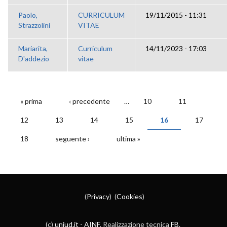
Paolo,
CURRICULUM
19/11/2015 - 11:31
Strazzolini
VITAE
Mariarita,
Curriculum
14/11/2023 - 17:03
D'addezio
vitae
« prima
‹ precedente
…
10
11
PAGINE
12
13
14
15
16
17
18
seguente ›
ultima »
(
Privacy
) (
Cookies
)
(c)
uniud.it
-
AINF
. Realizzazione tecnica
FB
.