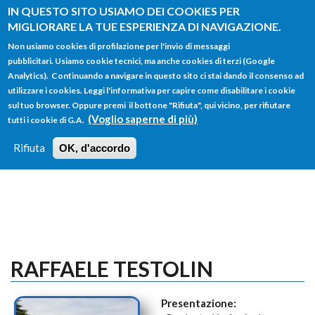
Salta al contenuto principale
IN QUESTO SITO USIAMO DEI COOKIES PER
MIGLIORARE LA TUE ESPERIENZA DI NAVIGAZIONE.
Non usiamo cookies di profilazione per l'invio di messaggi
pubblicitari. Usiamo cookie tecnici, ma anche cookies di terzi (Google
Analytics). Continuando a navigare in questo sito ci stai dando il consenso ad
utilizzare i cookies. Leggi l'informativa per capire come disabilitare i cookie
FORM
sul tuo browser. Oppure premi il bottone "Rifiuta", qui vicino, per rifiutare
Main menu
DI
(Voglio saperne di più)
tutti i cookie di G.A.
HOME
TUTTI I PROFILI
ISTRUZIONI
RICERCA
Rifiuta
OK, d'accordo
LOGIN
RAFFAELE TESTOLIN
Presentazione: