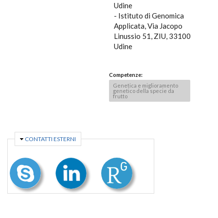
Udine
- Istituto di Genomica
Applicata, Via Jacopo
Linussio 51, ZIU, 33100
Udine
Competenze:
Genetica e miglioramento
genetico della specie da
frutto
NASCONDI
CONTATTI ESTERNI