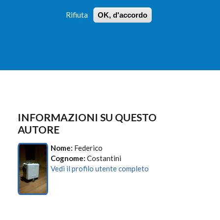
Rifiuta
OK, d'accordo
 PROFILI
ISTRUZIONI
LOGIN
»
»
FORM
DI
RICERCA
INFORMAZIONI SU QUESTO
AUTORE
Nome:
Federico
Cognome:
Costantini
Vedi il profilo utente completo