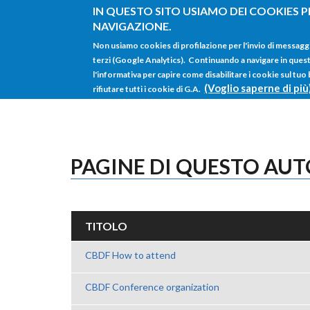
Salta al contenuto principale
IN QUESTO SITO USIAMO DEI COOKIES P
NAVIGAZIONE.
Non usiamo cookies di profilazione per l'invio di messagg
terzi (Google Analytics). Continuando a navigare in questo 
l'informativa per capire come disabilitare i cookie sul tuo
(Voglio saperne di più
rifiutare tutti i cookie di G.A.
PAGINE DI QUESTO AU
TITOLO
CBDF How to attend
CBDF Conference organization