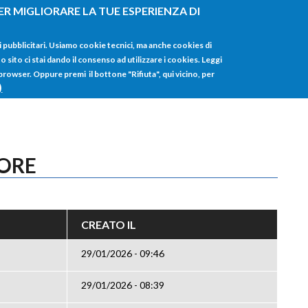
ER MIGLIORARE LA TUE ESPERIENZA DI
HOME
TUTTI I
i pubblicitari. Usiamo cookie tecnici, ma anche cookies di
sito ci stai dando il consenso ad utilizzare i cookies. Leggi
 browser. Oppure premi il bottone "Rifiuta", qui vicino, per
)
TORE
CREATO IL
29/01/2026 - 09:46
29/01/2026 - 08:39