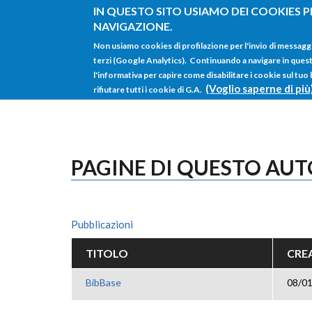
Salta al contenuto principale
IN QUESTO SITO USIAMO DEI COOKIES P
NAVIGAZIONE.
Non usiamo cookies di profilazione per l'invio di messagg
terzi (Google Analytics). Continuando a navigare in questo 
l'informativa per capire come disabilitare i cookie sul tuo
(Voglio saperne di più
rifiutare tutti i cookie di G.A.
PAGINE DI QUESTO AU
Pubblicazioni
TITOLO
CREA
BibBase
08/01