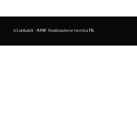
(c)
uniud.it
-
AINF
. Realizzazione tecnica
FB
.