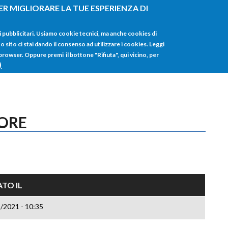
ER MIGLIORARE LA TUE ESPERIENZA DI
HOME
TUTTI I
i pubblicitari. Usiamo cookie tecnici, ma anche cookies di
sito ci stai dando il consenso ad utilizzare i cookies. Leggi
 browser. Oppure premi il bottone "Rifiuta", qui vicino, per
)
TORE
TO IL
/2021 - 10:35