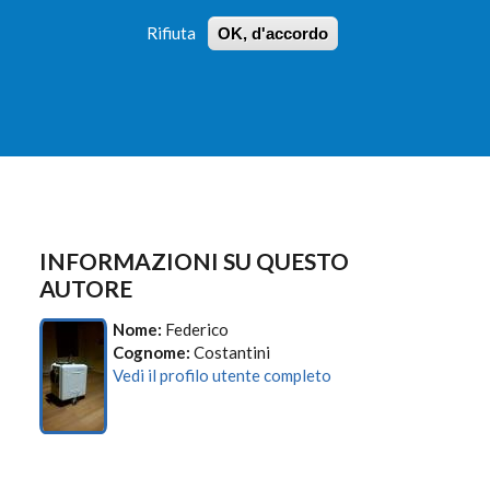
Rifiuta
OK, d'accordo
 PROFILI
ISTRUZIONI
LOGIN
»
»
FORM
DI
RICERCA
INFORMAZIONI SU QUESTO
AUTORE
Nome:
Federico
Cognome:
Costantini
Vedi il profilo utente completo