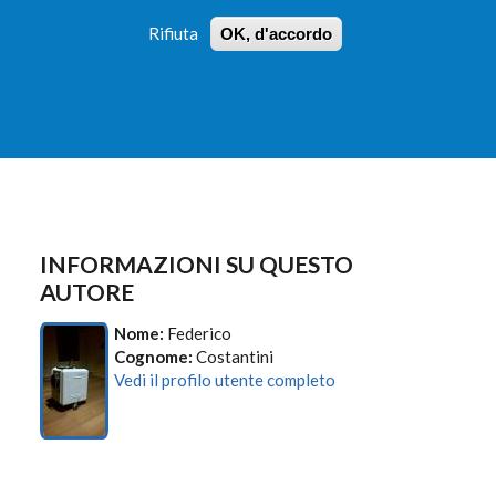
Rifiuta
OK, d'accordo
 PROFILI
ISTRUZIONI
LOGIN
»
»
FORM
DI
RICERCA
INFORMAZIONI SU QUESTO
AUTORE
Nome:
Federico
Cognome:
Costantini
Vedi il profilo utente completo