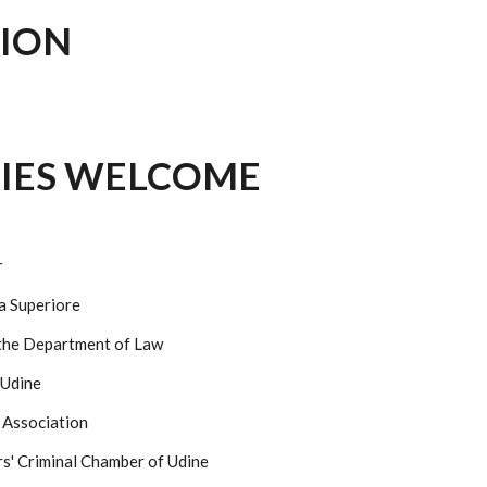
TION
TIES WELCOME
r
la Superiore
 the Department of Law
 Udine
r Association
rs' Criminal Chamber of Udine