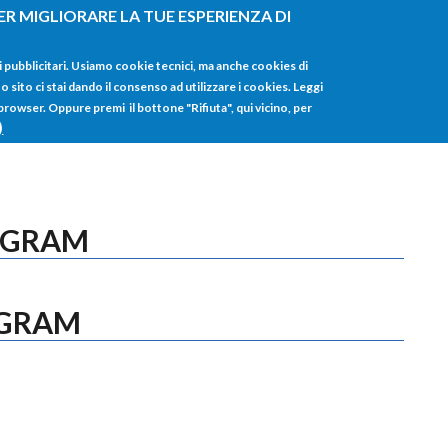
ER MIGLIORARE LA TUE ESPERIENZA DI
HOME
TUTTI I
i pubblicitari. Usiamo cookie tecnici, ma anche cookies di
sito ci stai dando il consenso ad utilizzare i cookies. Leggi
 browser. Oppure premi il bottone "Rifiuta", qui vicino, per
)
OGRAM
OGRAM