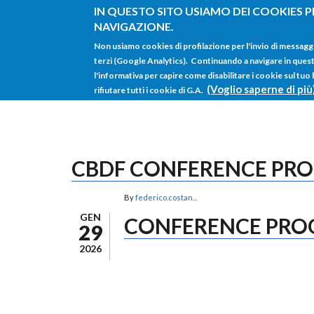
Salta al contenuto principale
IN QUESTO SITO USIAMO DEI COOKIES P
NAVIGAZIONE.
Non usiamo cookies di profilazione per l'invio di messagg
terzi (Google Analytics). Continuando a navigare in questo 
l'informativa per capire come disabilitare i cookie sul tuo
(Voglio saperne di più
rifiutare tutti i cookie di G.A.
CBDF CONFERENCE PR
By
federico.costan...
GEN
CONFERENCE PR
29
2026