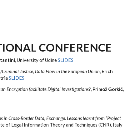
ATIONAL CONFERENCE
tantini
, University of Udine
SLIDES
e/Criminal Justice, Data Flow in the European Union
,
Erich
stria
SLIDES
an Encryption facilitate Digital Investigations?
,
Primož Gorkič
,
s in Cross-Border Data, Exchange. Lessons learnt from “Project
tute of Legal Information Theory and Techniques (CNR), Italy