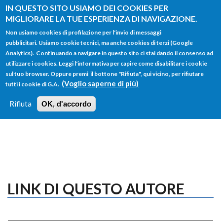
Salta al contenuto principale
IN QUESTO SITO USIAMO DEI COOKIES PER
MIGLIORARE LA TUE ESPERIENZA DI NAVIGAZIONE.
Non usiamo cookies di profilazione per l'invio di messaggi
pubblicitari. Usiamo cookie tecnici, ma anche cookies di terzi (Google
Analytics). Continuando a navigare in questo sito ci stai dando il consenso ad
utilizzare i cookies. Leggi l'informativa per capire come disabilitare i cookie
FORM
sul tuo browser. Oppure premi il bottone "Rifiuta", qui vicino, per rifiutare
Main menu
DI
(Voglio saperne di più)
tutti i cookie di G.A.
HOME
TUTTI I PROFILI
ISTRUZIONI
RICERCA
Rifiuta
OK, d'accordo
LOGIN
LINK DI QUESTO AUTORE